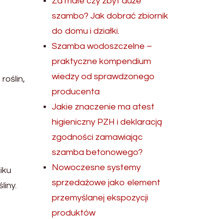
Za małe czy zbyt duże
szambo? Jak dobrać zbiornik
do domu i działki.
Szamba wodoszczelne –
praktyczne kompendium
wiedzy od sprawdzonego
roślin,
producenta
Jakie znaczenie ma atest
higieniczny PZH i deklaracją
zgodności zamawiając
szamba betonowego?
Nowoczesne systemy
iku
sprzedażowe jako element
liny.
przemyślanej ekspozycji
produktów