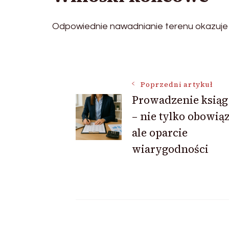
Odpowiednie nawadnianie terenu okazuje s
Nawigacja
Poprzedni artykuł
Prowadzenie ksiąg
wpisu
– nie tylko obowią
ale oparcie
wiarygodności