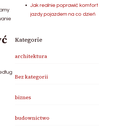
Jak realnie poprawić komfort
zamy
jazdy pojazdem na co dzień
wanie
yć
Kategorie
architektura
edług
Bez kategorii
biznes
budownictwo