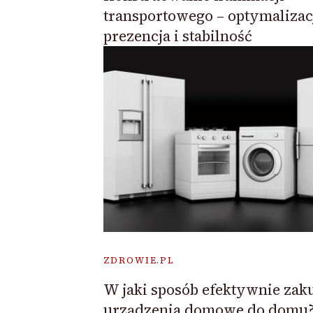
transportowego – optymalizac
prezencja i stabilność
ZDROWIE.PL
W jaki sposób efektywnie zak
urządzenia domowe do domu