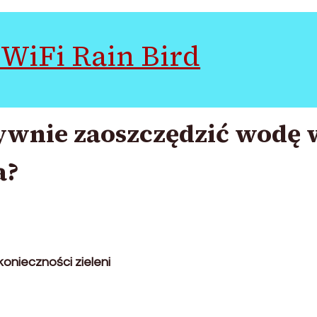
WiFi Rain Bird
tywnie zaoszczędzić wodę 
a?
konieczności zieleni