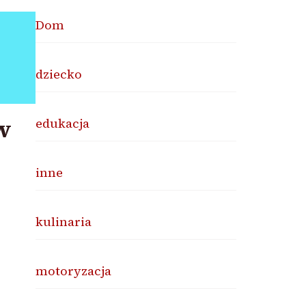
Dom
dziecko
w
edukacja
inne
kulinaria
motoryzacja