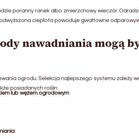
zie poranny ranek albo zmierzchowy wieczór. Odrad
 podwyższona ciepłota powoduje gwałtowne odparowy
tody nawadniania mogą b
wania ogrodu. Selekcja najlepszego systemu zależy w
kże posiadanych roślin.
kiem lub wężem ogrodowym
niania