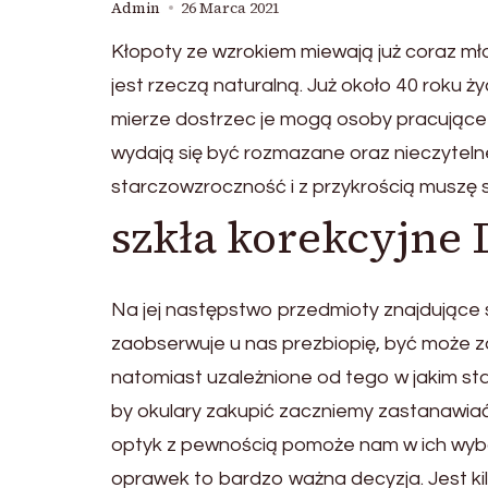
Admin
26 Marca 2021
Kłopoty ze wzrokiem miewają już coraz mł
jest rzeczą naturalną. Już około 40 roku 
mierze dostrzec je mogą osoby pracujące p
wydają się być rozmazane oraz nieczyteln
starczowzroczność i z przykrością muszę s
szkła korekcyjne
Na jej następstwo przedmioty znajdujące się
zaobserwuje u nas prezbiopię, być może za
natomiast uzależnione od tego w jakim st
by okulary zakupić zaczniemy zastanawi
optyk z pewnością pomoże nam w ich wyborz
oprawek to bardzo ważna decyzja. Jest ki