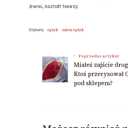
źrenic, kształt twarzy.
optyk
salon optyk
Etykiety:
Nawigacja
Poprzedni artykuł
Miałeś zajście dro
wpisu
Ktoś przerysował C
pod sklepem?