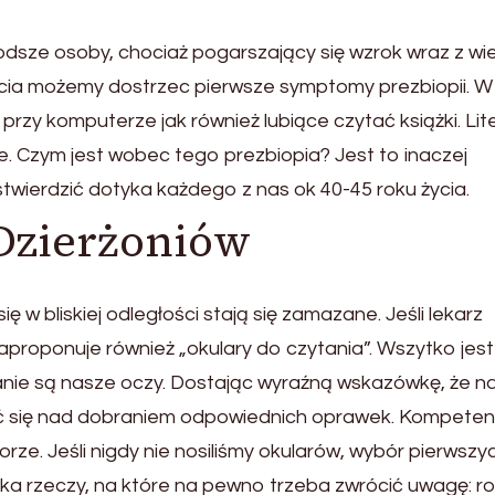
odsze osoby, chociaż pogarszający się wzrok wraz z wi
życia możemy dostrzec pierwsze symptomy prezbiopii. W
rzy komputerze jak również lubiące czytać książki. Lit
e. Czym jest wobec tego prezbiopia? Jest to inaczej
twierdzić dotyka każdego z nas ok 40-45 roku życia.
 Dzierżoniów
 w bliskiej odległości stają się zamazane. Jeśli lekarz
proponuje również „okulary do czytania”. Wszytko jest
anie są nasze oczy. Dostając wyraźną wskazówkę, że n
ać się nad dobraniem odpowiednich oprawek. Kompeten
e. Jeśli nigdy nie nosiliśmy okularów, wybór pierwszy
lka rzeczy, na które na pewno trzeba zwrócić uwagę: r