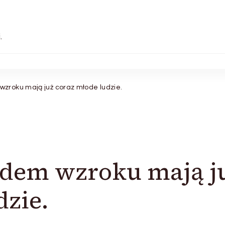
.
zroku mają już coraz młode ludzie.
ądem wzroku mają j
dzie.