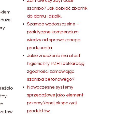
Za małe czy zbyt duże
szambo? Jak dobrać zbiornik
ekiem
do domu i działki.
 dużej
Szamba wodoszczelne –
ery
praktyczne kompendium
wiedzy od sprawdzonego
producenta
Jakie znaczenie ma atest
higieniczny PZH i deklaracją
zgodności zamawiając
szamba betonowego?
Nowoczesne systemy
ależało
sprzedażowe jako element
tny
przemyślanej ekspozycji
ch
produktów
ozstaw