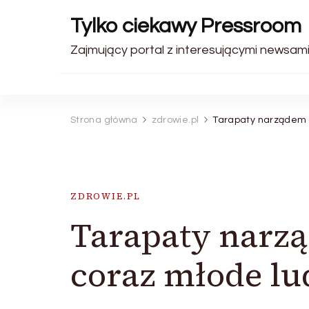
Tylko ciekawy Pressroom
Zajmujący portal z interesującymi newsami
Strona główna
zdrowie.pl
Tarapaty narządem w
ZDROWIE.PL
Tarapaty narz
coraz młode lu