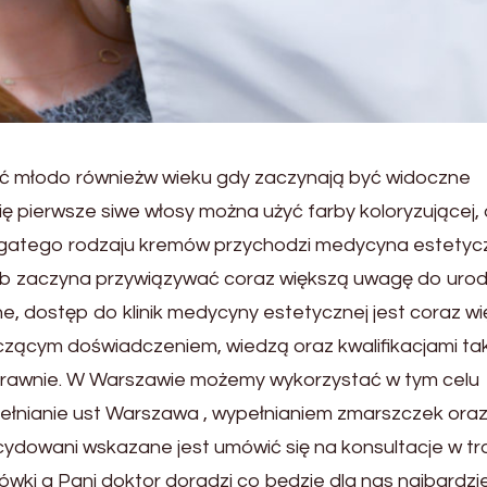
ć młodo równieżw wieku gdy zaczynają być widoczne
ię pierwsze siwe włosy można użyć farby koloryzującej,
ogatego rodzaju kremów przychodzi medycyna estetyc
b zaczyna przywiązywać coraz większą uwagę do urod
, dostęp do klinik medycyny estetycznej jest coraz wi
czącym doświadczeniem, wiedzą oraz kwalifikacjami ta
prawnie. W Warszawie możemy wykorzystać w tym celu
pełnianie ust Warszawa , wypełnianiem zmarszczek ora
ecydowani wskazane jest umówić się na konsultacje w tr
i a Pani doktor doradzi co będzie dla nas najbardzie