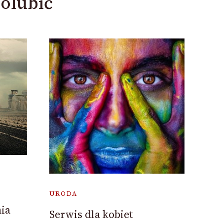
olubić
URODA
ia
Serwis dla kobiet