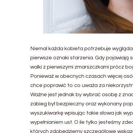
Niemal każda kobieta potrzebuje wygląda
pierwsze oznaki starzenia. Gdy pojawiają s
walki z pierwszymi zmarszczkami prócz b
Ponieważ w obecnych czasach więcej osó
chce poprawić to co uważa za niekorzystne
Ważne jest jednak by wybrać osobę z zna
zabieg był bezpieczny oraz wykonany po
wyszukiwarkę wpisując takie słowa jak wy
wypełnianiem ust. O ile tylko jesteśmy zd
których zdobędziemy szczegółowe wskazówk