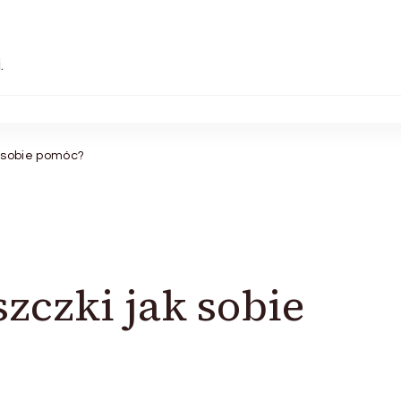
.
 sobie pomóc?
zczki jak sobie