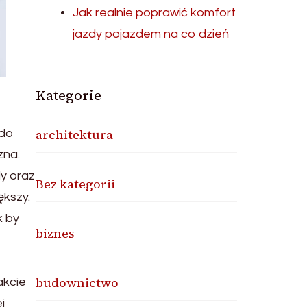
Jak realnie poprawić komfort
jazdy pojazdem na co dzień
Kategorie
architektura
 do
zna.
y oraz
Bez kategorii
ększy.
k by
biznes
z
budownictwo
akcie
j