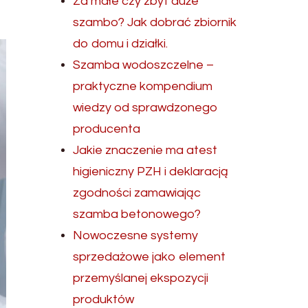
Za małe czy zbyt duże
szambo? Jak dobrać zbiornik
do domu i działki.
Szamba wodoszczelne –
praktyczne kompendium
wiedzy od sprawdzonego
producenta
Jakie znaczenie ma atest
higieniczny PZH i deklaracją
zgodności zamawiając
szamba betonowego?
Nowoczesne systemy
sprzedażowe jako element
przemyślanej ekspozycji
produktów