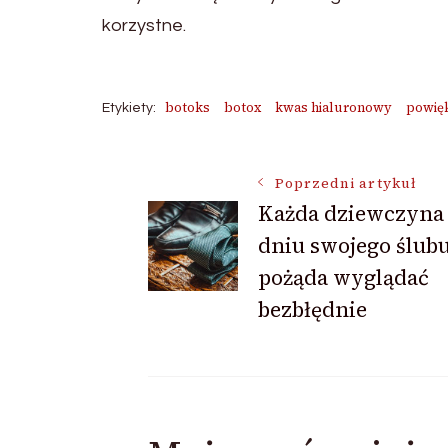
korzystne.
botoks
botox
kwas hialuronowy
powięk
Etykiety:
Nawigacja
Poprzedni artykuł
Każda dziewczyna
dniu swojego ślub
wpisu
pożąda wyglądać
bezbłędnie