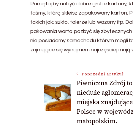
Pamiętaj by nabyć dobre grube kartony, kt
taśmy, którą skleisz zapakowany karton. 
takich jak: szkło, talerze lub wazony itp. D
pakowania warto pozbyć się zbytecznych rz
nie posiadamy samochodu którym mogli by
zajmujące się wynajmem najczęsciej mają w
Nawigacja
Poprzedni artykuł
Piwniczna Zdrój to
nieduże aglomerac
wpisu
miejska znajdujące
Polsce w wojewód
małopolskim.