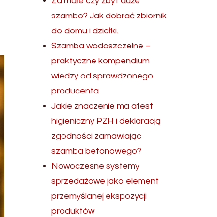
Za małe czy zbyt duże
szambo? Jak dobrać zbiornik
do domu i działki.
Szamba wodoszczelne –
praktyczne kompendium
wiedzy od sprawdzonego
producenta
Jakie znaczenie ma atest
higieniczny PZH i deklaracją
zgodności zamawiając
szamba betonowego?
Nowoczesne systemy
sprzedażowe jako element
przemyślanej ekspozycji
produktów