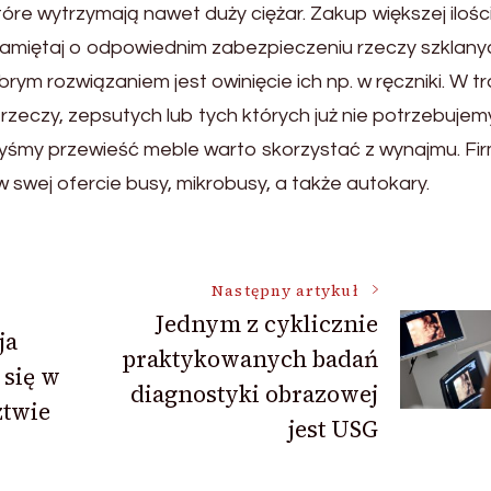
óre wytrzymają nawet duży ciężar. Zakup większej ilośc
Pamiętaj o odpowiednim zabezpieczeniu rzeczy szklany
obrym rozwiązaniem jest owinięcie ich np. w ręczniki. W t
eczy, zepsutych lub tych których już nie potrzebujemy.
śmy przewieść meble warto skorzystać z wynajmu. Fi
 swej ofercie busy, mikrobusy, a także autokary.
Następny artykuł
Jednym z cyklicznie
ja
praktykowanych badań
 się w
diagnostyki obrazowej
ztwie
jest USG