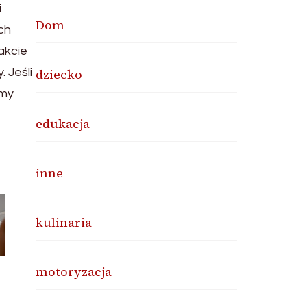
i
Dom
ch
rakcie
 Jeśli
dziecko
rmy
edukacja
inne
kulinaria
motoryzacja