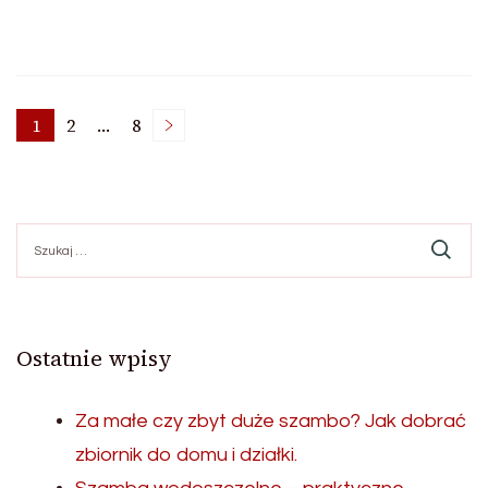
Stronicowanie
1
2
…
8
Strona
Strona
Strona
wpisów
Szukaj:
Ostatnie wpisy
Za małe czy zbyt duże szambo? Jak dobrać
zbiornik do domu i działki.