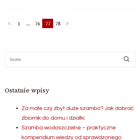
Stronicowanie
1
…
76
77
78
Strona
Strona
Strona
Strona
wpisów
Szukaj:
Ostatnie wpisy
Za małe czy zbyt duże szambo? Jak dobrać
zbiornik do domu i działki.
Szamba wodoszczelne – praktyczne
kompendium wiedzy od sprawdzonego